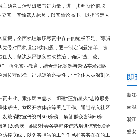
展主题党日活动汲取奋进力量，进一步明晰价值取
树立实干实绩选人标尺，以实绩论高下、以担当定人
查摆，全面梳理履职尽责中存在的短板不足、薄弱
队党委对照梳理出6类问题，逐一制定问题清单、责
责任人，坚决从严抓实整改整治，确保“查、改、
堂” 强化警示教育，结合违纪案例与谈话实录细致
险岗位守纪律、严规矩的必要性，让全体人员深刻体
。
主业、紧扣民生需求，组建“蓝焰星火”志愿服务
南湖
群体帮扶、营区开放体验等重点工作。通过深入社区
发放消防宣传资料500余份、解答群众咨询60余
浙江
120余次，组织社会各类群体进站培训体验600余
磐安
全防控底线，以务实担当的工作作风和实实在在的工