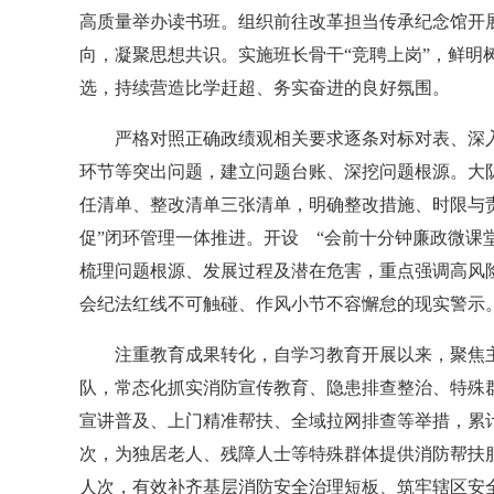
高质量举办读书班。组织前往改革担当传承纪念馆开
向，凝聚思想共识。实施班长骨干“竞聘上岗”，鲜明
选，持续营造比学赶超、务实奋进的良好氛围。
严格对照正确政绩观相关要求逐条对标对表、深入
环节等突出问题，建立问题台账、深挖问题根源。大
任清单、整改清单三张清单，明确整改措施、时限与
促”闭环管理一体推进。开设 “会前十分钟廉政微课
梳理问题根源、发展过程及潜在危害，重点强调高风
会纪法红线不可触碰、作风小节不容懈怠的现实警示
注重教育成果转化，自学习教育开展以来，聚焦主责
队，常态化抓实消防宣传教育、隐患排查整治、特殊
宣讲普及、上门精准帮扶、全域拉网排查等举措，累计
次，为独居老人、残障人士等特殊群体提供消防帮扶服务
人次，有效补齐基层消防安全治理短板、筑牢辖区安