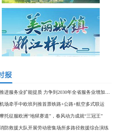
浙江推进服务业扩能提质 力争到2030年全省服务业增加值突破7万亿元
机场牵手中欧班列推首票铁路+公路+航空多式联运
摩托征服欧洲“地狱赛道”，春风动力成就“三冠王”
消防救援大队开展劳动密集场所多路径救援综合演练