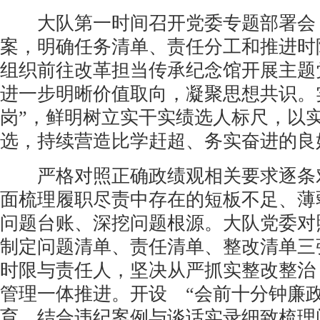
大队第一时间召开党委专题部署会
案，明确任务清单、责任分工和推进时
组织前往改革担当传承纪念馆开展主题
进一步明晰价值取向，凝聚思想共识。
岗”，鲜明树立实干实绩选人标尺，以
选，持续营造比学赶超、务实奋进的良
严格对照正确政绩观相关要求逐条对
面梳理履职尽责中存在的短板不足、薄
问题台账、深挖问题根源。大队党委对
制定问题清单、责任清单、整改清单三
时限与责任人，坚决从严抓实整改整治
管理一体推进。开设 “会前十分钟廉
育，结合违纪案例与谈话实录细致梳理