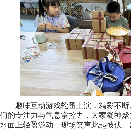
趣味互动游戏轮番上演，精彩不断。
们的专注力与气息掌控力，大家凝神聚
水面上轻盈游动，现场笑声此起彼伏。