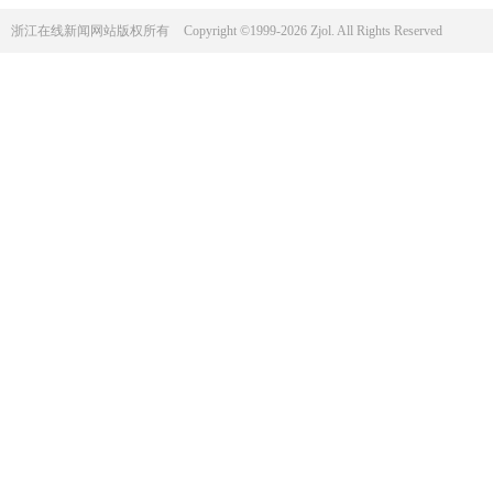
浙江在线新闻网站版权所有
Copyright ©1999-2026 Zjol. All Rights Reserved