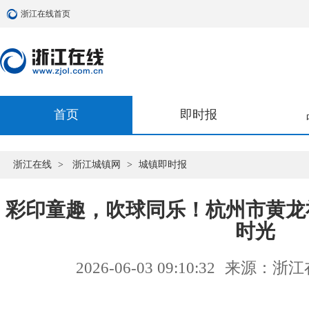
浙江在线首页
首页
即时报
浙江在线
>
浙江城镇网
>
城镇即时报
彩印童趣，吹球同乐！杭州市黄龙
时光
2026-06-03 09:10:32
来源：浙江