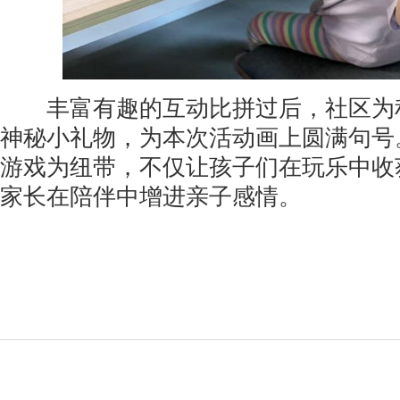
丰富有趣的互动比拼过后，社区为积
神秘小礼物，为本次活动画上圆满句号
游戏为纽带，不仅让孩子们在玩乐中收
家长在陪伴中增进亲子感情。