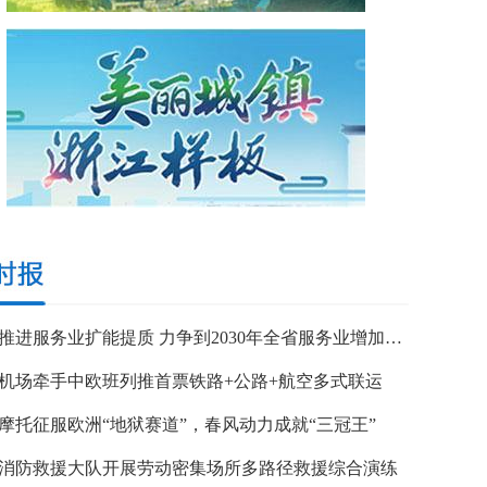
浙江推进服务业扩能提质 力争到2030年全省服务业增加值突破7万亿元
机场牵手中欧班列推首票铁路+公路+航空多式联运
摩托征服欧洲“地狱赛道”，春风动力成就“三冠王”
消防救援大队开展劳动密集场所多路径救援综合演练