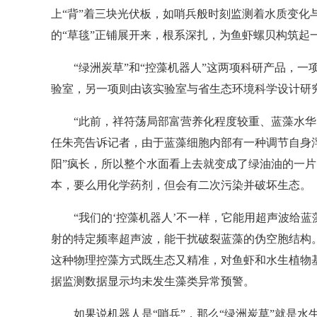
上“背”着三块光伏板，如哨兵般时刻监测着水质变化
的“草毯”正铺展开来，根系深扎，为鱼虾螺贝构筑起一
“绿洲炭草”和“控藻机器人”这两项科研产品，一
验室，另一项则由该实验室与省生态环境科学设计研
“此前，祥符荡局部富营养化程度较重、蓝藻水华问
任朱亮告诉记者，由于蓝藻细胞内部有一种调节自身浮
阳”疯长，所以整个水面看上去就变成了绿油油的一
本，要么用化学药剂，但会有二次污染并破坏生态。
“我们的‘控藻机器人’不一样，它能用超声波给蓝藻
射的特定频率超声波，能干扰破裂蓝藻的伪空胞结构
这种物理控藻方式既生态又精准，对鱼虾和水生植物基
据监测数据显示均未发生藻类异常预警。
如果说机器人是“哨兵”，那么“绿洲炭草”就是水生