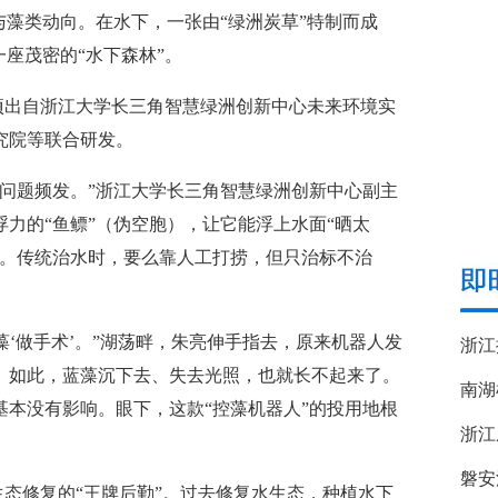
与藻类动向。在水下，一张由“绿洲炭草”特制而成
座茂密的“水下森林”。
项出自浙江大学长三角智慧绿洲创新中心未来环境实
究院等联合研发。
题频发。”浙江大学长三角智慧绿洲创新中心副主
力的“鱼鳔”（伪空胞），让它能浮上水面“晒太
片。传统治水时，要么靠人工打捞，但只治标不治
‘做手术’。”湖荡畔，朱亮伸手指去，原来机器人发
。如此，蓝藻沉下去、失去光照，也就长不起来了。
南湖
本没有影响。眼下，这款“控藻机器人”的投用地根
浙江
磐安
态修复的“王牌后勤”。过去修复水生态，种植水下