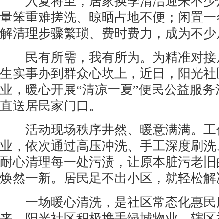
入夏将至，居家换季清洁迎来不少烦
量笨重难搓洗、晾晒占地不便；闲置一
解清理步骤繁琐、费时费力，成为不少
民有所需，我有所为。为精准对接居
生实事办到群众心坎上，近日，阳光社
业，暖心开展“清凉一夏”便民公益服
直送居民家门口。
活动现场秩序井然、暖意满满。工作
业，依次通过高压冲洗、手工深度刷洗
耐心清理每一处污渍，让原本脏污老旧
焕然一新。居民足不出小区，就轻松解
一场暖心清洗，是社区常态化惠民服
来，阳光社区积极携手绿城物业、辖区