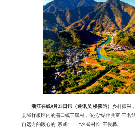
浙江在线9月23日讯（
通讯员 楼燕昀
）
乡村振兴
县域样板区内的湍口镇三联村，依托“结伴共富·三名
自远方的暖心的“亲戚”——“名誉村长”王俊桦。