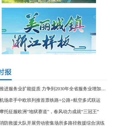
浙江推进服务业扩能提质 力争到2030年全省服务业增加值突破7万亿元
机场牵手中欧班列推首票铁路+公路+航空多式联运
摩托征服欧洲“地狱赛道”，春风动力成就“三冠王”
消防救援大队开展劳动密集场所多路径救援综合演练