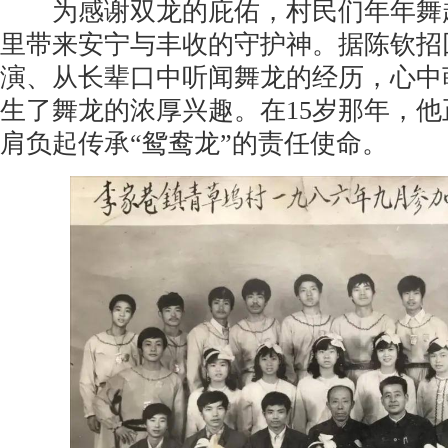
为感谢双龙的庇佑，村民们年年舞起
里带来安宁与丰收的守护神。据陈钦招
演、从长辈口中听闻舞龙的经历，心中
生了舞龙的浓厚兴趣。在15岁那年，
肩负起传承“鸳鸯龙”的责任使命。