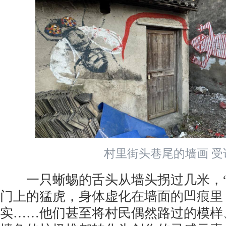
村里街头巷尾的墙画 受
一只蜥蜴的舌头从墙头拐过几米，“
门上的猛虎，身体虚化在墙面的凹痕里
实……他们甚至将村民偶然路过的模样