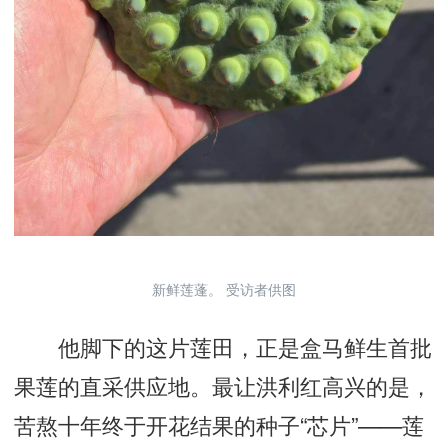
新鲜莲蓬。 受访者供图
他脚下的这片莲田，正是盒马鲜生首批
果莲的直采供应地。最让洪利红高兴的是，
苦熬十年终于开花结果的种子“芯片”——莲