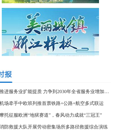
浙江推进服务业扩能提质 力争到2030年全省服务业增加值突破7万亿元
机场牵手中欧班列推首票铁路+公路+航空多式联运
摩托征服欧洲“地狱赛道”，春风动力成就“三冠王”
消防救援大队开展劳动密集场所多路径救援综合演练