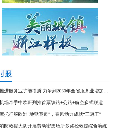
浙江推进服务业扩能提质 力争到2030年全省服务业增加值突破7万亿元
机场牵手中欧班列推首票铁路+公路+航空多式联运
摩托征服欧洲“地狱赛道”，春风动力成就“三冠王”
消防救援大队开展劳动密集场所多路径救援综合演练