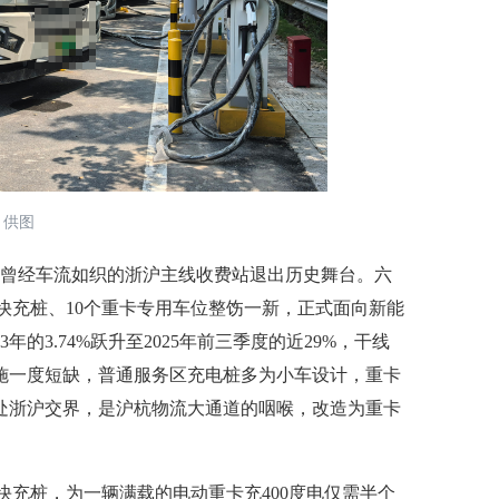
 供图
，曾经车流如织的浙沪主线收费站退出历史舞台。六
W快充桩、10个重卡专用车位整饬一新，正式面向新能
的3.74%跃升至2025年前三季度的近29%，干线
施一度短缺，普通服务区充电桩多为小车设计，重卡
处浙沪交界，是沪杭物流大通道的咽喉，改造为重卡
充桩，为一辆满载的电动重卡充400度电仅需半个